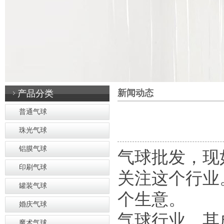
新闻动态
产品分类
普通气球
珠光气球
铝膜气球
气球批发，现
印刷气球
关注这个行业
罐装气球
个生意。
婚庆气球
气球行业，其
魔术气球