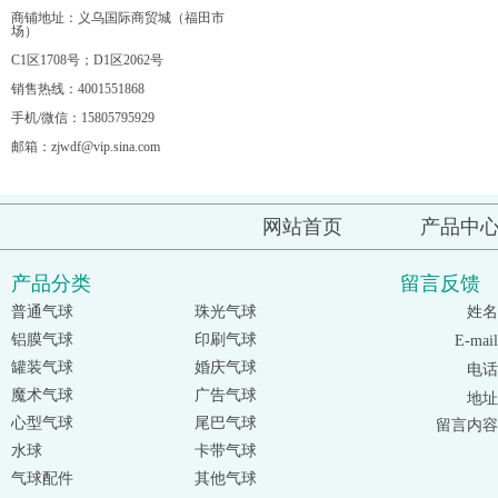
商铺地址：义乌国际商贸城（福田市
场）
C1区1708号；
D1区2062号
销售热线：4001551868
手机/微信：15805795929
邮箱：
zjwdf@vip.sina.com
网站首页
产品中
产品分类
留言反馈
普通气球
珠光气球
姓名
铝膜气球
印刷气球
E-mai
罐装气球
婚庆气球
电话
魔术气球
广告气球
地址
心型气球
尾巴气球
留言内容
水球
卡带气球
气球配件
其他气球