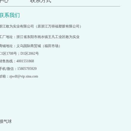
中心
联系方式
联系我们
浙江敢为实业有限公司（原浙江万得福塑胶有限公司）
工厂地址：浙江省东阳市画水镇王凡工业区敢为实业
商铺地址：义乌国际商贸城（福田市场）
C1区1708号；
D1区2062号
销售热线：4001551868
手机/微信：15805795929
邮箱：
zjwdf@vip.sina.com
铝膜气球