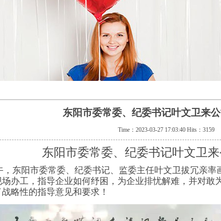
东阳市委常委、纪委书记叶文卫来公
Time：2023-03-27 17:03:40 Hits：3159
东阳市委常委、纪委书记叶文卫来
下午，东阳市委常委、纪委书记、监委主任叶文卫拔冗亲
现场办工，指导企业如何纾困，为企业排忧解难，并对敢
了战略性的指导意见和要求！