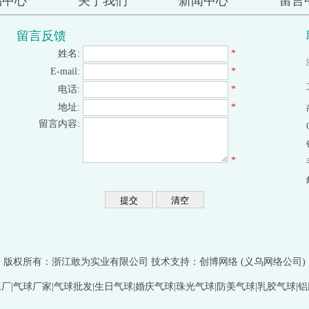
品中心
关于我们
新闻中心
留言
留言反馈
姓名:
*
E-mail:
*
电话:
*
地址:
*
留言内容:
*
版权所有：浙江敢为实业有限公司 技术支持：
创博网络
(
义乌网络公司
)
厂|气球厂家|气球批发|生日气球|婚庆气球|珠光气球|防美气球|乳胶气球
|