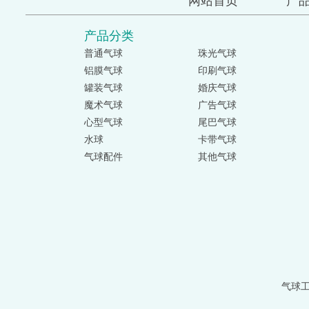
网站首页
产
产品分类
普通气球
珠光气球
铝膜气球
印刷气球
罐装气球
婚庆气球
魔术气球
广告气球
心型气球
尾巴气球
水球
卡带气球
气球配件
其他气球
气球工