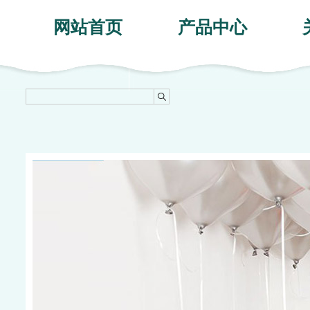
网站首页
产品中心