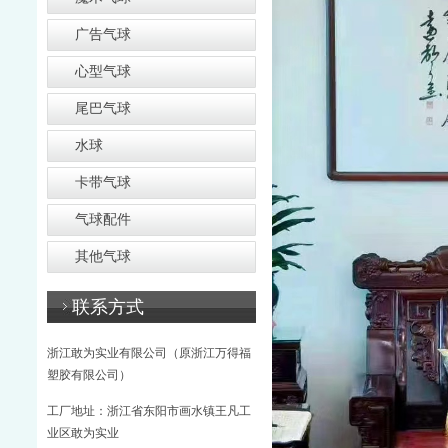
广告气球
心型气球
尾巴气球
水球
卡带气球
气球配件
其他气球
联系方式
浙江敢为实业有限公司（原浙江万得福
塑胶有限公司）
工厂地址：浙江省东阳市画水镇王凡工
业区敢为实业