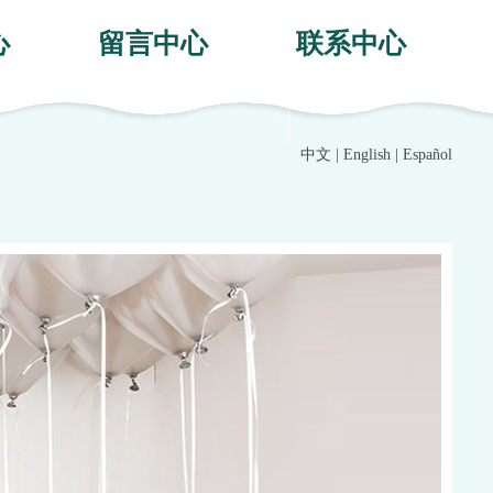
心
留言中心
联系中心
中文
|
English
|
Español